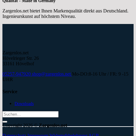
Qualität - Made in Germany
Zargenlos.net bietet Ihnen Markenqualität direkt aus Deutschland.
Ingenieurskunst auf höchstem Niveau.
Zargenlos.net
Hövelrieger Str. 26
33161 Hövelhof
05257-947920
shop@zargenlos.net
Mo-DO:8-16 Uhr / FR: 9 -15
UHR
Service
Downloads
Suchen
nach:
Copyright 2026 ©
Zargenlos.net
Datenschutz
Impressum
Widerrufsbelehrung
AGB