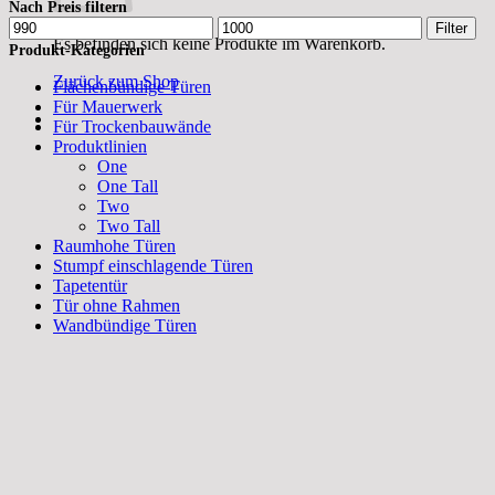
Nach Preis filtern
Min.
Max.
Filter
Es befinden sich keine Produkte im Warenkorb.
Preis
Preis
Produkt-Kategorien
Zurück zum Shop
Flächenbündige Türen
Für Mauerwerk
Für Trockenbauwände
Produktlinien
One
One Tall
Two
Two Tall
Raumhohe Türen
Stumpf einschlagende Türen
Tapetentür
Tür ohne Rahmen
Wandbündige Türen