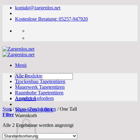
Zum
kontakt@zargenlos.net
Inhalt
springen
Kostenlose Beratung: 05257-947920
Menü
Suchen
Alle Produkte
nach:
Trockenbau Tapetentüren
Mauerwerk Tapetentüren
Raumhohe Tapetentüren
Angebot Anfordern
Anmelden
Start
/
Shop
/
Produktlinien
/
One Tall
Warenkorb /
0,00
€
Filter
Warenkorb
Alle 2 Ergebnisse werden angezeigt