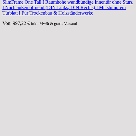
SlimFrame One Tall I Raumhohe wandbündige Innentür ohne Sturz
I Nach außen öffnend (DIN Links, DIN Rechts) I Mit stumpfem
Türblatt I Für Trockenbau & Holzständerwerke
Von:
997,22
€
inkl. MwSt & gratis Versand